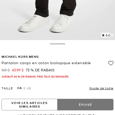
5.0
L
l
2
Toggle Drawer
c
L
MICHAEL KORS MENS
v
l
Pantalon cargo en coton biologique extensible
p
165 $
43.99 $
73 % DE RABAIS
était
maintenant
JUSQU’À 60 % DE RABAIS. PRIX TELS QU'INDIQUÉS
CA
TAILLE
US
Guide de taille
VOIR LES ARTICLES
ÉPUISÉ
SIMILAIRES