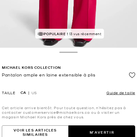
POPULAIRE !
13 vus récemment
Toggle Drawer
MICHAEL KORS COLLECTION
Pantalon ample en laine extensible à plis
maintenant
CA
TAILLE
US
Guide de taille
Cet article arrive bientôt. Pour toute question, n’hésitez pas à
contacter customerservice@michaelkors.ca ou à visiter un
magasin Michael Kors près de chez vous.
VOIR LES ARTICLES
M'AVERTIR
SIMILAIRES