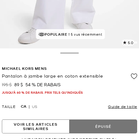
POPULAIRE !
5 vus récemment
5.0
L
l
3
Toggle Drawer
c
L
MICHAEL KORS MENS
v
l
Pantalon à jambe large en coton extensible
p
195 $
89 $
54 % DE RABAIS
était
maintenant
JUSQU’À 60 % DE RABAIS. PRIX TELS QU'INDIQUÉS
CA
TAILLE
US
Guide de taille
VOIR LES ARTICLES
ÉPUISÉ
SIMILAIRES