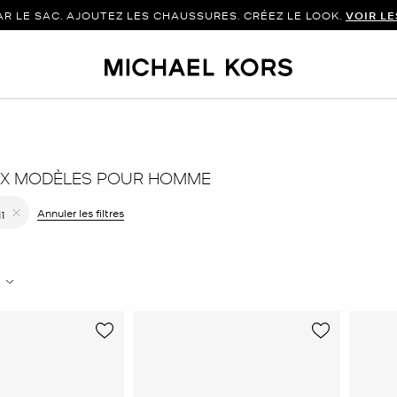
 LE SAC. AJOUTEZ LES CHAUSSURES. CRÉEZ LE LOOK.
VOIR L
X MODÈLES POUR HOMME
r le filtre Affiné(e) par Couleur : Brun
Annuler les filtres
11
Supprimer le filtre Affiné(e) par Taille : 11