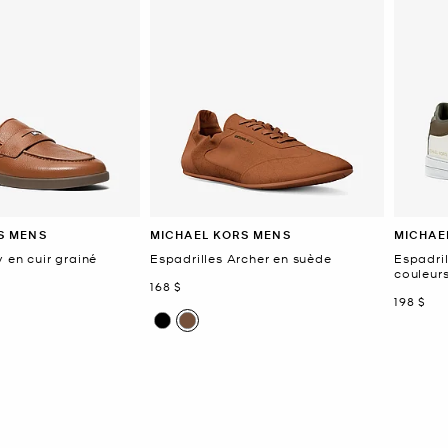
S MENS
MICHAEL KORS MENS
MICHAE
 en cuir grainé
Espadrilles Archer en suède
Espadril
couleur
maintenant
168 $
mainten
198 $