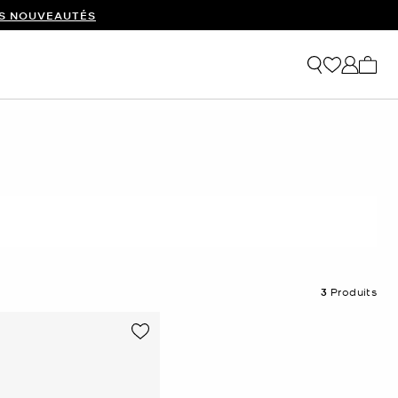
ES NOUVEAUTÉS
Mon p
3
Produits