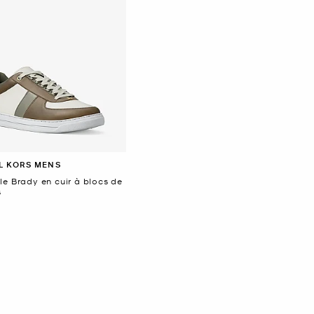
L KORS MENS
le Brady en cuir à blocs de
s
ant