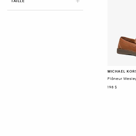
APPLIED
TAILLE
MICHAEL KOR
Flâneur Wesley
maintenant
198 $