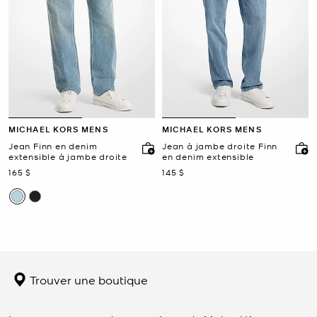
MICHAEL KORS MENS
MICHAEL KORS MENS
Jean Finn en denim
Jean à jambe droite Finn
extensible à jambe droite
en denim extensible
maintenant
maintenant
165 $
145 $
Trouver une boutique