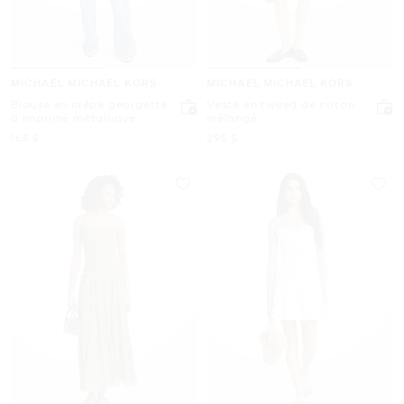
MICHAEL MICHAEL KORS
MICHAEL MICHAEL KORS
Blouse en crêpe georgette
Veste en tweed de coton
à imprimé métallique
mélangé
maintenant
maintenant
165 $
295 $