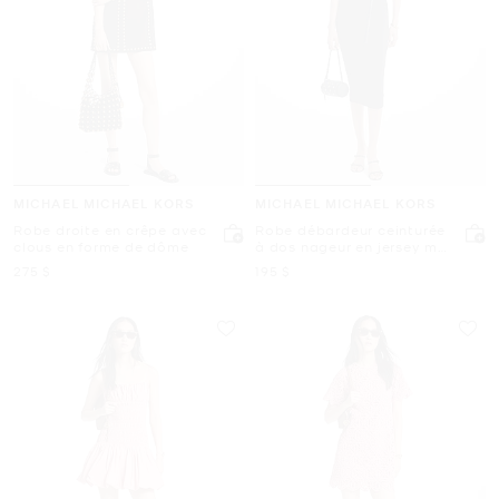
MICHAEL MICHAEL KORS
MICHAEL MICHAEL KORS
Robe droite en crêpe avec
Robe débardeur ceinturée
clous en forme de dôme
à dos nageur en jersey mat
extensible
maintenant
maintenant
275 $
195 $