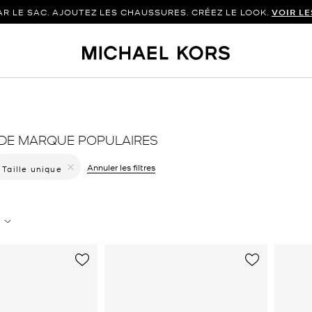
 LE SAC. AJOUTEZ LES CHAUSSURES. CRÉEZ LE LOOK.
VOIR L
 DE MARQUE POPULAIRES
er le filtre Affiné(e) par Couleur : Or Rose
Annuler les filtres
Taille unique
Supprimer le filtre Affiné(e) par Taille : Taille unique