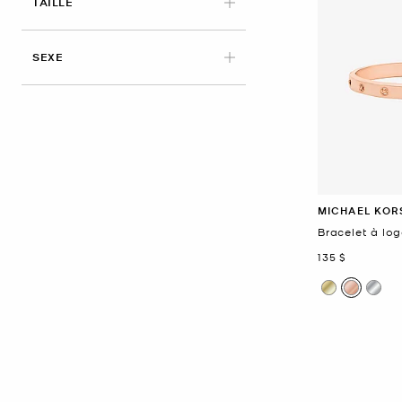
APPLIED
TAILLE
SEXE
MICHAEL KOR
Bracelet à lo
maintenant
135 $