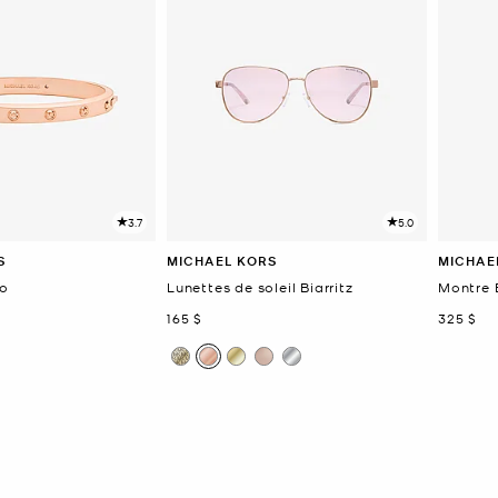
3.7
5.0
S
MICHAEL KORS
MICHAE
go
Lunettes de soleil Biarritz
Montre 
maintenant
mainten
165 $
325 $