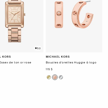
5.0
L KORS
MICHAEL KORS
Essex de ton or rose
Boucles d’oreilles Huggie à logo
ant
maintenant
115 $