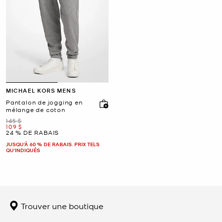
MICHAEL KORS MENS
Pantalon de jogging en
mélange de coton
était
145 $
maintenant
109 $
24 % DE RABAIS
JUSQU’À 60 % DE RABAIS. PRIX TELS
QU'INDIQUÉS
Trouver une boutique