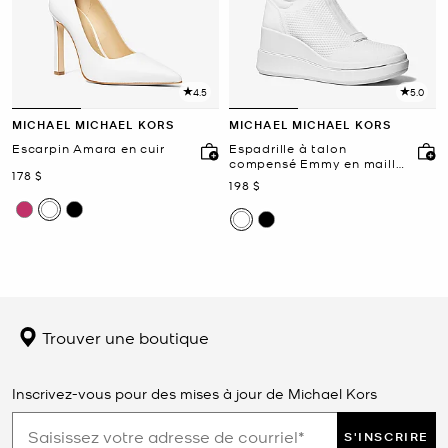
4.5
5.0
MICHAEL MICHAEL KORS
MICHAEL MICHAEL KORS
Escarpin Amara en cuir
Espadrille à talon
compensé Emmy en maille
maintenant
178 $
à fermeture éclair
maintenant
198 $
Trouver une boutique
Inscrivez-vous pour des mises à jour de Michael Kors
S'INSCRIRE