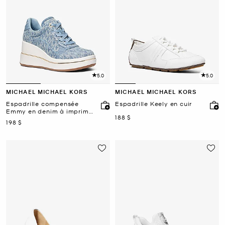
5.0
5.0
MICHAEL MICHAEL KORS
MICHAEL MICHAEL KORS
Espadrille compensée
Espadrille Keely en cuir
Emmy en denim à imprimé
maintenant
188 $
à logo Signature
maintenant
198 $