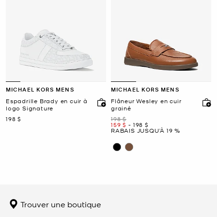
MICHAEL KORS MENS
MICHAEL KORS MENS
Espadrille Brady en cuir à
Flâneur Wesley en cuir
logo Signature
grainé
maintenant
était
198 $
198 $
maintenant
to
maintenant
159 $
-
198 $
RABAIS JUSQU’À 19 %
Trouver une boutique