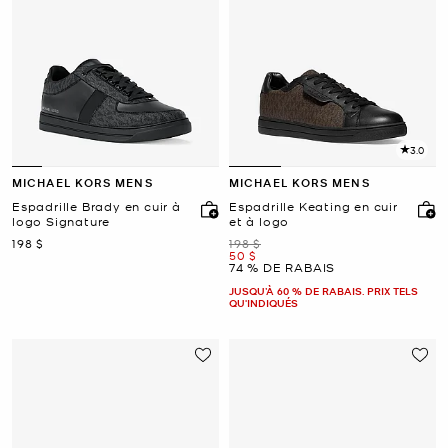
3.0
MICHAEL KORS MENS
MICHAEL KORS MENS
Espadrille Brady en cuir à
Espadrille Keating en cuir
logo Signature
et à logo
maintenant
était
198 $
198 $
maintenant
50 $
74 % DE RABAIS
JUSQU’À 60 % DE RABAIS. PRIX TELS
QU'INDIQUÉS