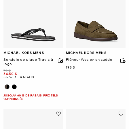
MICHAEL KORS MENS
MICHAEL KORS MENS
Sandale de plage Travis à
Flâneur Wesley en suède
logo
maintenant
198 $
était
78 $
maintenant
34.50 $
55 % DE RABAIS
JUSQU’À 60 % DE RABAIS. PRIX TELS
QU'INDIQUÉS