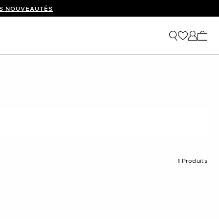
ES NOUVEAUTÉS
Mon p
1
Produits