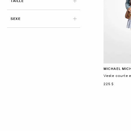
APPLIED
TAILLE
SEXE
MICHAEL MIC
Veste courte 
maintenant
225 $