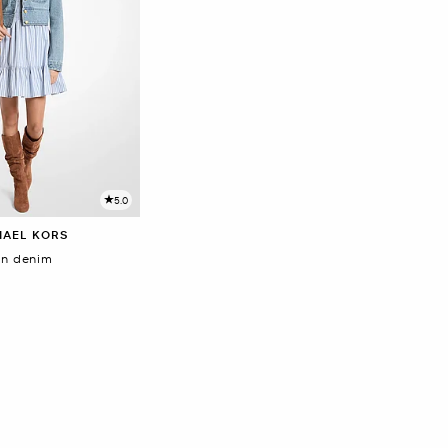
5.0
HAEL KORS
en denim