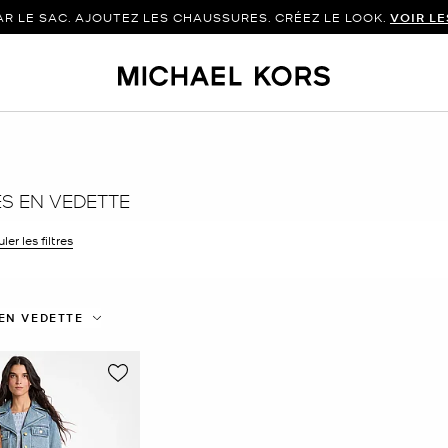
 LE SAC. AJOUTEZ LES CHAUSSURES. CRÉEZ LE LOOK.
VOIR L
S EN VEDETTE
ler les filtres
 filtre Affiné(e) par Taille : TP
EN VEDETTE