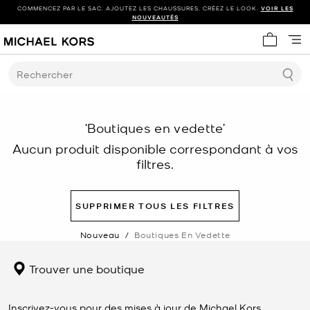
COMMENCEZ PAR LE SAC. AJOUTEZ LES CHAUSSURES. CRÉEZ LE LOOK.
VOIR LES
NOUVEAUTÉS
Mon panie
Rechercher
‘Boutiques en vedette’
Aucun produit disponible correspondant à vos
filtres.
SUPPRIMER TOUS LES FILTRES
Nouveau
/
Boutiques En Vedette
Trouver une boutique
Inscrivez-vous pour des mises à jour de Michael Kors