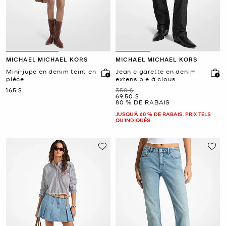
MICHAEL MICHAEL KORS
MICHAEL MICHAEL KORS
Mini-jupe en denim teint en
Jean cigarette en denim
pièce
extensible à clous
maintenant
était
165 $
350 $
maintenant
69.50 $
80 % DE RABAIS
JUSQU’À 60 % DE RABAIS. PRIX TELS
QU'INDIQUÉS