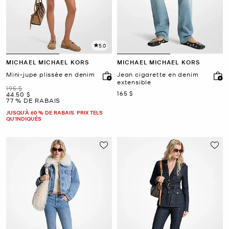
5.0
MICHAEL MICHAEL KORS
MICHAEL MICHAEL KORS
Mini-jupe plissée en denim
Jean cigarette en denim
extensible
était
195 $
maintenant
165 $
maintenant
44.50 $
77 % DE RABAIS
JUSQU’À 60 % DE RABAIS. PRIX TELS
QU'INDIQUÉS