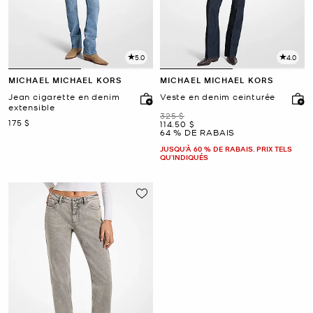
5.0
4.0
MICHAEL MICHAEL KORS
MICHAEL MICHAEL KORS
Jean cigarette en denim
Veste en denim ceinturée
extensible
était
325 $
maintenant
175 $
maintenant
114.50 $
64 % DE RABAIS
JUSQU’À 60 % DE RABAIS. PRIX TELS
QU'INDIQUÉS