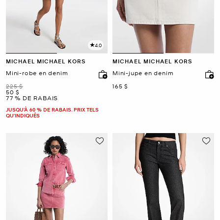
4.0
MICHAEL MICHAEL KORS
MICHAEL MICHAEL KORS
Mini-robe en denim
Mini-jupe en denim
était
maintenant
225 $
165 $
maintenant
50 $
77 % DE RABAIS
JUSQU’À 60 % DE RABAIS. PRIX TELS
QU'INDIQUÉS