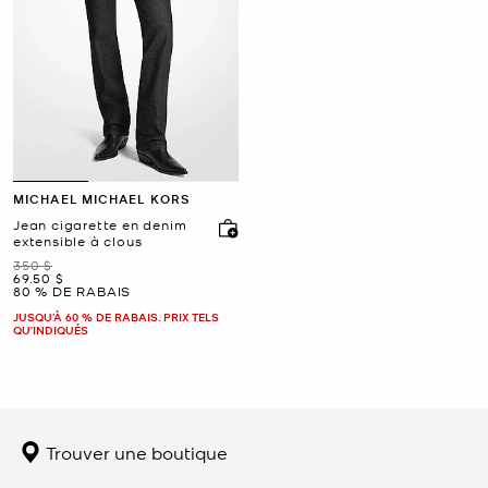
MICHAEL MICHAEL KORS
Jean cigarette en denim
extensible à clous
était
350 $
maintenant
69.50 $
80 % DE RABAIS
JUSQU’À 60 % DE RABAIS. PRIX TELS
QU'INDIQUÉS
Trouver une boutique