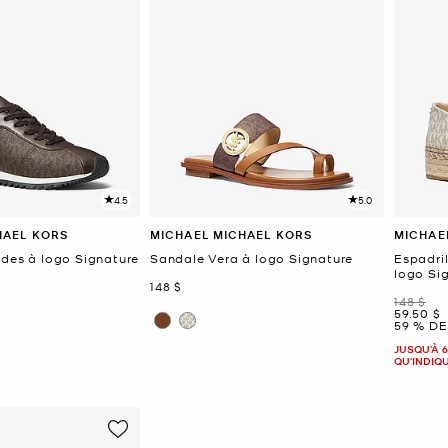
4.5
5.0
HAEL KORS
MICHAEL MICHAEL KORS
MICHAE
odes à logo Signature
Sandale Vera à logo Signature
Espadri
logo Si
maintenant
148 $
était
148 $
mainten
59.50 $
59 % DE
JUSQU’À 6
QU'INDIQ