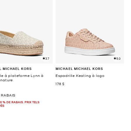
3.7
5.0
L MICHAEL KORS
MICHAEL MICHAEL KORS
lle à plateforme Lynn à
Espadrille Keating à logo
gnature
maintenant
178 $
ant
 RABAIS
0 % DE RABAIS. PRIX TELS
UÉS