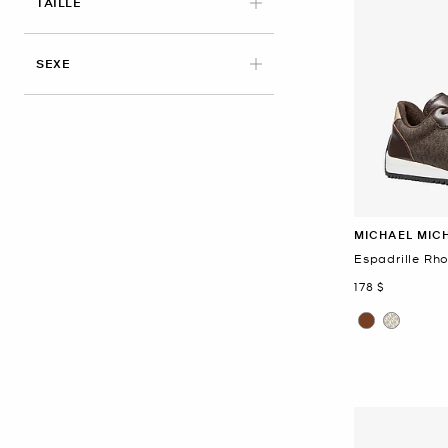
APPLIED
TAILLE
SEXE
MICHAEL MIC
Espadrille Rh
maintenant
178 $