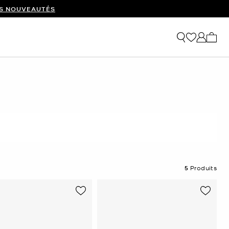
ES NOUVEAUTÉS
Mon p
5
Produits