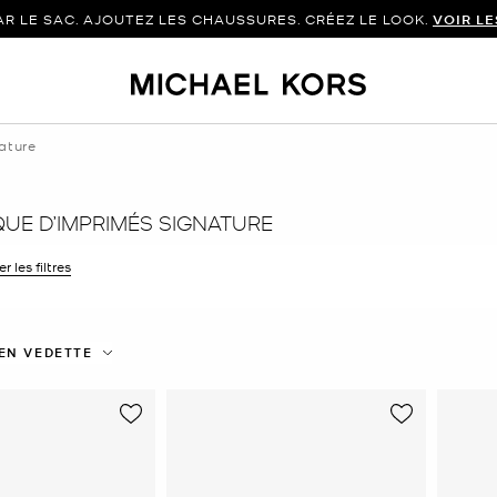
 LE SAC. AJOUTEZ LES CHAUSSURES. CRÉEZ LE LOOK.
VOIR L
ature
QUE D’IMPRIMÉS SIGNATURE
r les filtres
 filtre Affiné(e) par Taille : 6
EN VEDETTE