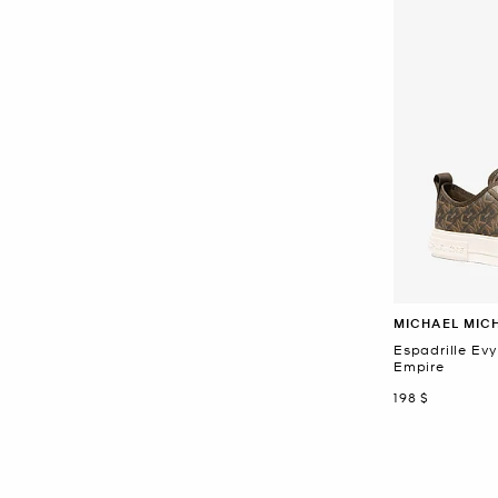
MICHAEL MIC
Espadrille Evy
Empire
maintenant
198 $