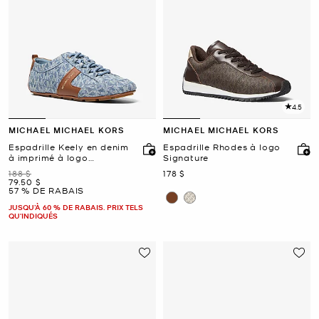
4.5
MICHAEL MICHAEL KORS
MICHAEL MICHAEL KORS
Espadrille Keely en denim
Espadrille Rhodes à logo
à imprimé à logo
Signature
Signature et en cuir
était
maintenant
188 $
178 $
maintenant
79.50 $
57 % DE RABAIS
JUSQU’À 60 % DE RABAIS. PRIX TELS
QU'INDIQUÉS