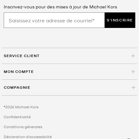
bandoulière monogrammés aux portefeuilles assortis en passant
Inscrivez-vous pour des mises à jour de Michael Kors
par les chaussures avec logo, ces créations offrent une cohérence
visuelle et une grande simplicité de style. Les palettes neutres et
S'INSCRIRE
les imprimés répétitifs créent un look soigné qui se marie bien avec
des basiques sophistiqués ou des textures superposées. Les
accessoires à imprimé Signature se coordonnent également sans
effort avec les
chaussures pour femmes
, les
portefeuilles
structurés et les
sacs à main
indispensables.
SERVICE CLIENT
Motifs de logo intégral et finitions monogrammes ton sur
ton
MON COMPTE
Toile enduite et cuir pour la structure et la durabilité
Ensembles coordonnés comprenant sacs, portefeuilles et
chaussures
COMPAGNIE
Silhouettes classiques au fort pouvoir de reconnaissance
FAQ sur l’imprimé Signature
©2026 Michael Kors
Qu’est-ce qui rend un imprimé Signature
Confidentialité
intemporel?
Conditions génerales
Un imprimé Signature est intemporel lorsqu’il présente un motif
cohérent, des palettes de couleurs neutres et des formes
Déclaration d'accessibilité