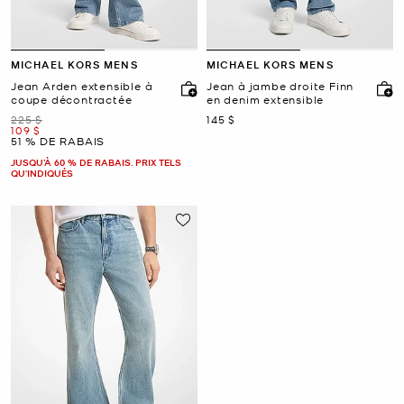
MICHAEL KORS MENS
MICHAEL KORS MENS
Jean Arden extensible à
Jean à jambe droite Finn
coupe décontractée
en denim extensible
était
maintenant
225 $
145 $
maintenant
109 $
51 % DE RABAIS
JUSQU’À 60 % DE RABAIS. PRIX TELS
QU'INDIQUÉS