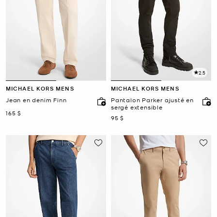
2.5
MICHAEL KORS MENS
MICHAEL KORS MENS
Jean en denim Finn
Pantalon Parker ajusté en
sergé extensible
maintenant
165 $
maintenant
95 $