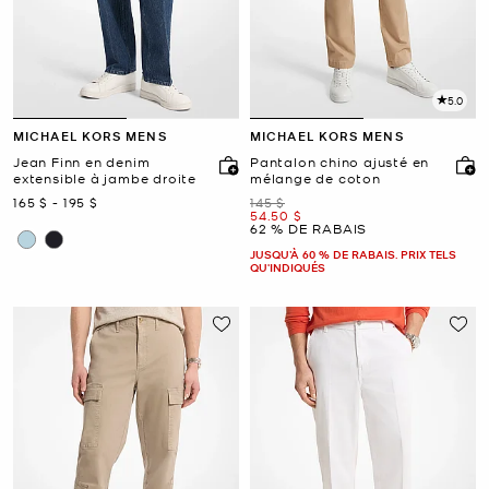
5.0
MICHAEL KORS MENS
MICHAEL KORS MENS
Jean Finn en denim
Pantalon chino ajusté en
extensible à jambe droite
mélange de coton
maintenant
to
maintenant
était
165 $
-
195 $
145 $
maintenant
54.50 $
62 % DE RABAIS
JUSQU’À 60 % DE RABAIS. PRIX TELS
QU'INDIQUÉS