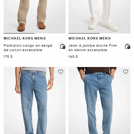
MICHAEL KORS MENS
MICHAEL KORS MENS
Pantalon cargo en sergé
Jean à jambe droite Finn
de coton extensible
en denim extensible
maintenant
maintenant
175 $
165 $