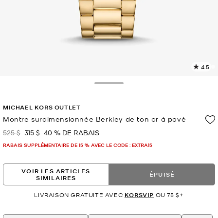
4.5
L
l
5
Toggle Drawer
c
L
MICHAEL KORS OUTLET
v
l
Montre surdimensionnée Berkley de ton or à pavé
p
525 $
315 $
40 % DE RABAIS
était
maintenant
RABAIS SUPPLÉMENTAIRE DE 15 % AVEC LE CODE : EXTRA15
VOIR LES ARTICLES
ÉPUISÉ
SIMILAIRES
LIVRAISON GRATUITE AVEC
KORSVIP
OU 75 $+