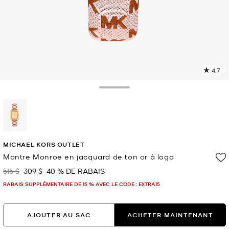
4.7
L
l
1
Toggle Drawer
c
L
v
l
sélectionné(s)
p
MICHAEL KORS OUTLET
Montre Monroe en jacquard de ton or à logo
515 $
309 $
40 % DE RABAIS
était
maintenant
RABAIS SUPPLÉMENTAIRE DE 15 % AVEC LE CODE : EXTRA15
AJOUTER AU SAC
ACHETER MAINTENANT