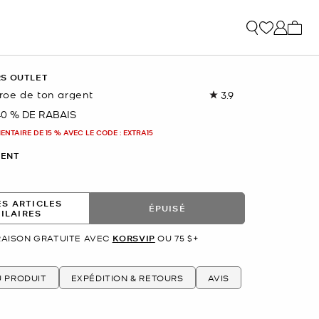
Mon p
RS OUTLET
oe de ton argent
3.9
Lire
les
40 % DE RABAIS
nant
9
commentaires.
NTAIRE DE 15 % AVEC LE CODE : EXTRA15
Lien
vers
ENT
la
même
page.
ES ARTICLES
ÉPUISÉ
MILAIRES
RAISON GRATUITE AVEC
KORSVIP
OU 75 $+
U PRODUIT
EXPÉDITION & RETOURS
AVIS