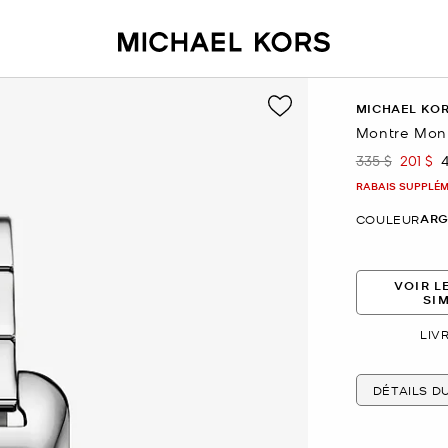
MICHAEL KO
Montre Monr
335 $
201 $
était
mainte
RABAIS SUPPLÉME
ARG
COULEUR
VOIR L
SI
LIV
DÉTAILS D