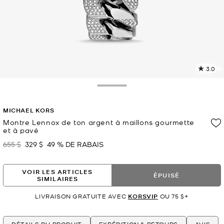
3.0
L
l
2
Toggle Drawer
c
L
MICHAEL KORS
v
l
Montre Lennox de ton argent à maillons gourmette
et à pavé
p
655 $
329 $
49 % DE RABAIS
était
maintenant
VOIR LES ARTICLES
ÉPUISÉ
SIMILAIRES
LIVRAISON GRATUITE AVEC
KORSVIP
OU 75 $+