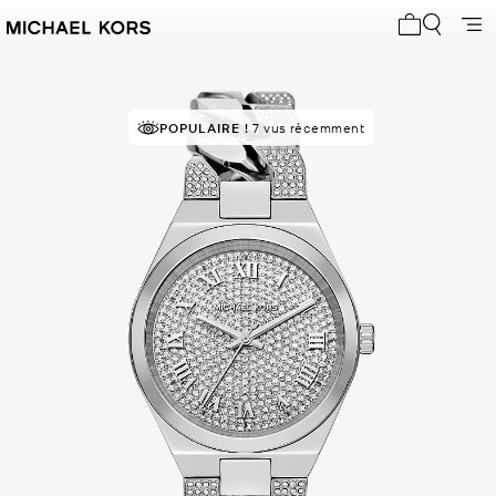
Mon panier 
POPULAIRE !
7 vus récemment