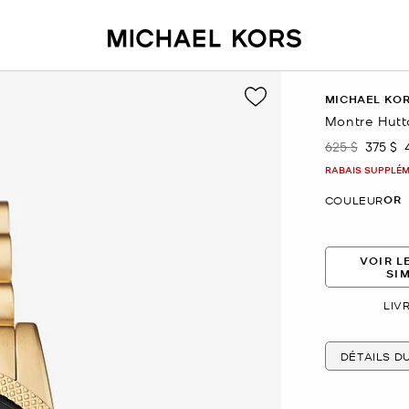
MICHAEL KO
Montre Hutt
625 $
375 $
était
mainte
RABAIS SUPPLÉME
OR
COULEUR
VOIR L
SI
LIV
DÉTAILS D