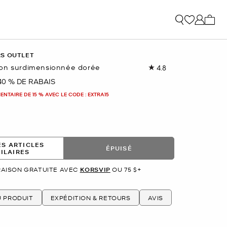
Mon p
RS OUTLET
on surdimensionnée dorée
4.8
Lire
les
40 % DE RABAIS
nant
25
commentaires.
NTAIRE DE 15 % AVEC LE CODE : EXTRA15
Lien
vers
la
même
page.
ES ARTICLES
ÉPUISÉ
MILAIRES
RAISON GRATUITE AVEC
KORSVIP
OU 75 $+
U PRODUIT
EXPÉDITION & RETOURS
AVIS