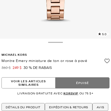
5.0
L
l
4
Toggle Drawer
c
L
MICHAEL KORS
v
l
Montre Emery miniature de ton or rose à pavé
p
360 $
249 $
30 % DE RABAIS
était
maintenant
VOIR LES ARTICLES
ÉPUISÉ
SIMILAIRES
LIVRAISON GRATUITE AVEC
KORSVIP
OU 75 $+
DÉTAILS DU PRODUIT
EXPÉDITION & RETOURS
AVIS