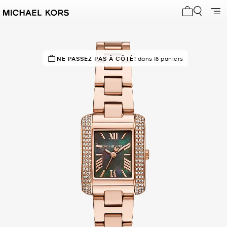
Mon panier 
NE PASSEZ PAS À CÔTÉ!
EN DEMANDE !
7 vendus
dans 18 paniers