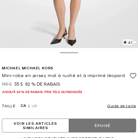
4.1
L
l
1
Toggle Drawer
c
L
MICHAEL MICHAEL KORS
v
l
Mini-robe en jersey mat à ruché et à imprimé léopard
p
195 $
35 $
82 % DE RABAIS
était
maintenant
JUSQU’À 60 % DE RABAIS. PRIX TELS QU'INDIQUÉS
CA
TAILLE
US
Guide de taille
VOIR LES ARTICLES
ÉPUISÉ
SIMILAIRES