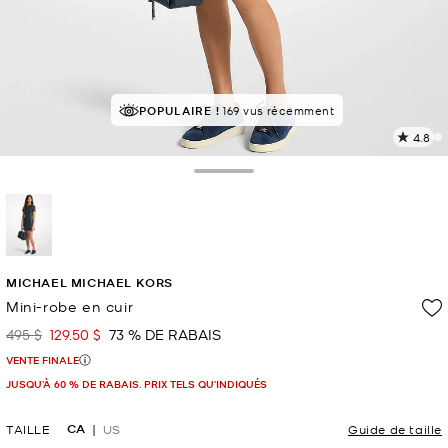
À SUCCÈS!
POPULAIRE !
Classé 5 étoiles par 92 % des clients
169 vus récemment
4.8
L
l
1
Toggle Drawer
c
L
v
l
sélectionné(s)
p
MICHAEL MICHAEL KORS
Mini-robe en cuir
495 $
129.50 $
73 % DE RABAIS
était
maintenant
VENTE FINALE
JUSQU’À 60 % DE RABAIS. PRIX TELS QU'INDIQUÉS
CA
TAILLE
US
Guide de taille