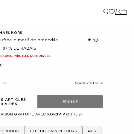
Mon p
HAEL KORS
ufrée à motif de crocodile
4.0
Lire
les
$
87 % DE RABAIS
nant
6
commentaires.
 RABAIS. PRIX TELS QU'INDIQUÉS
Lien
vers
R
la
même
page.
US
Guide de taille
ES ARTICLES
ÉPUISÉ
MILAIRES
RAISON GRATUITE AVEC
KORSVIP
OU 75 $+
U PRODUIT
EXPÉDITION & RETOURS
AVIS