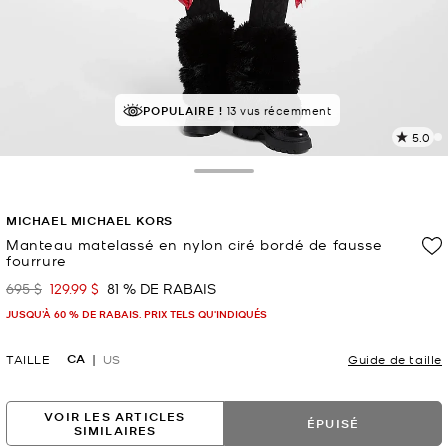
POPULAIRE !
13 vus récemment
5.0
L
l
4
Toggle Drawer
c
L
MICHAEL MICHAEL KORS
v
l
Manteau matelassé en nylon ciré bordé de fausse
fourrure
p
695 $
129.99 $
81 % DE RABAIS
était
maintenant
JUSQU’À 60 % DE RABAIS. PRIX TELS QU'INDIQUÉS
CA
TAILLE
US
Guide de taille
VOIR LES ARTICLES
ÉPUISÉ
SIMILAIRES