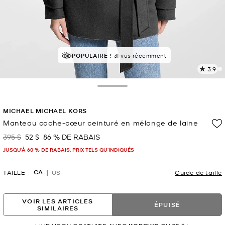
POPULAIRE !
31 vus récemment
3.9
L
l
6
Toggle Drawer
c
L
MICHAEL MICHAEL KORS
v
l
Manteau cache-cœur ceinturé en mélange de laine
p
395 $
52 $
86 % DE RABAIS
était
maintenant
JUSQU’À 60 % DE RABAIS. PRIX TELS QU'INDIQUÉS
CA
TAILLE
US
Guide de taille
VOIR LES ARTICLES
ÉPUISÉ
SIMILAIRES