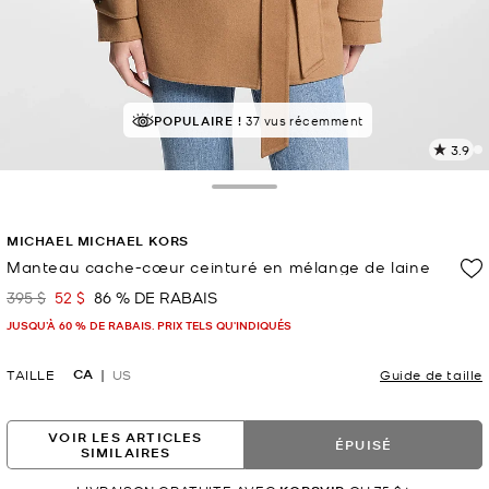
POPULAIRE !
37 vus récemment
3.9
L
l
6
Toggle Drawer
c
L
MICHAEL MICHAEL KORS
v
l
Manteau cache-cœur ceinturé en mélange de laine
p
395 $
52 $
86 % DE RABAIS
était
maintenant
JUSQU’À 60 % DE RABAIS. PRIX TELS QU'INDIQUÉS
CA
TAILLE
US
Guide de taille
VOIR LES ARTICLES
ÉPUISÉ
SIMILAIRES