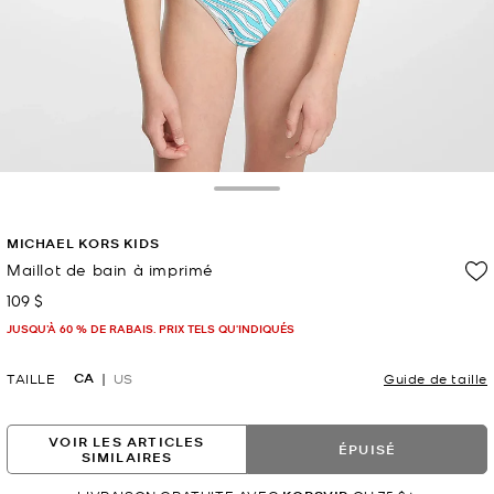
Toggle Drawer
MICHAEL KORS KIDS
Maillot de bain à imprimé
109 $
maintenant
JUSQU’À 60 % DE RABAIS. PRIX TELS QU'INDIQUÉS
CA
TAILLE
US
Guide de taille
VOIR LES ARTICLES
ÉPUISÉ
SIMILAIRES