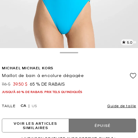
5.0
L
1
c
Toggle Drawer
L
v
MICHAEL MICHAEL KORS
l
Maillot de bain à encolure dégagée
p
116 $
39.50 $
65 % DE RABAIS
était
maintenant
JUSQU’À 60 % DE RABAIS. PRIX TELS QU'INDIQUÉS
CA
TAILLE
US
Guide de taille
VOIR LES ARTICLES
ÉPUISÉ
SIMILAIRES