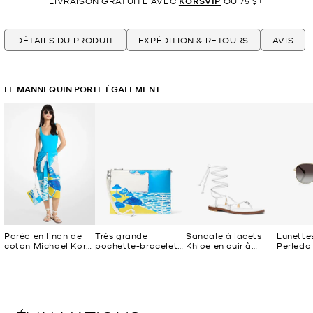
LIVRAISON GRATUITE AVEC
KORSVIP
OU 75 $+
DÉTAILS DU PRODUIT
EXPÉDITION & RETOURS
AVIS
LE MANNEQUIN PORTE ÉGALEMENT
Paréo en linon de
Très grande
Sandale à lacets
Lunettes
coton Michael Kors
pochette-bracelet
Khloe en cuir à
Perledo
X Christina Zimpel
Jet Set Michael
ornements
Kors X Christina
Zimpel