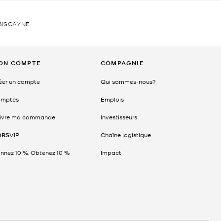
BISCAYNE
ON COMPTE
COMPAGNIE
éer un compte
Qui sommes-nous?
mptes
Emplois
ivre ma commande
Investisseurs
ORS
VIP
Chaîne logistique
nnez 10 %, Obtenez 10 %
Impact