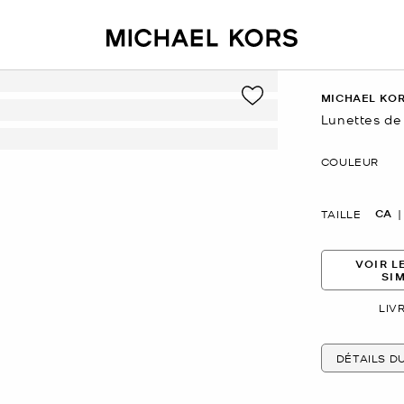
MICHAEL KO
Lunettes de 
maintenant
COULEUR
CA
TAILLE
VOIR L
SI
LIV
DÉTAILS D