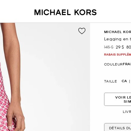
MICHAEL KO
Legging en t
145 $
29 $
8
était
mainte
RABAIS SUPPLÉME
FRA
COULEUR
CA
TAILLE
VOIR L
SI
LIV
DÉTAILS D