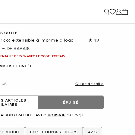
Mon p
RS OUTLET
ricot extensible à imprimé à logo
4.9
Lire
les
0 % DE RABAIS
nant
9
commentaires.
NTAIRE DE 15 % AVEC LE CODE : EXTRA15
Lien
vers
MBOISE FONCÉE
la
même
page.
US
Guide de taille
ES ARTICLES
ÉPUISÉ
MILAIRES
RAISON GRATUITE AVEC
KORSVIP
OU 75 $+
U PRODUIT
EXPÉDITION & RETOURS
AVIS