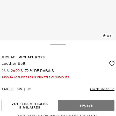
4.8
L
l
2
Toggle Drawer
c
L
MICHAEL MICHAEL KORS
v
l
Leather Belt
p
98 $
26.99 $
72 % DE RABAIS
était
maintenant
JUSQU’À 60 % DE RABAIS. PRIX TELS QU'INDIQUÉS
CA
TAILLE
US
Guide de taille
VOIR LES ARTICLES
ÉPUISÉ
SIMILAIRES