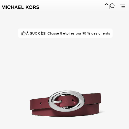
Mon panier 
À SUCCÈS!
POPULAIRE !
Classé 5 étoiles par 90 % des clients
20 vus récemment