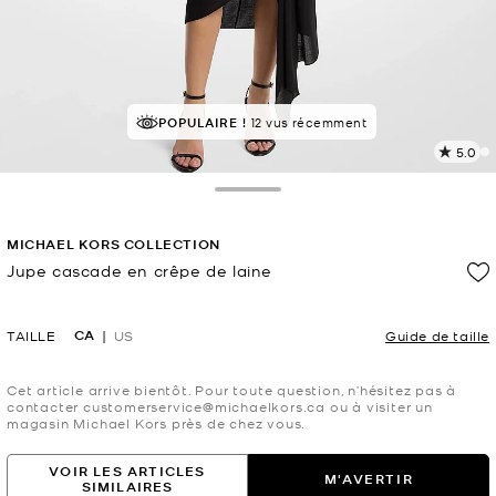
POPULAIRE !
12 vus récemment
5.0
L
1
c
Toggle Drawer
L
v
MICHAEL KORS COLLECTION
l
Jupe cascade en crêpe de laine
p
maintenant
CA
TAILLE
US
Guide de taille
Cet article arrive bientôt. Pour toute question, n’hésitez pas à
contacter customerservice@michaelkors.ca ou à visiter un
magasin Michael Kors près de chez vous.
VOIR LES ARTICLES
M'AVERTIR
SIMILAIRES