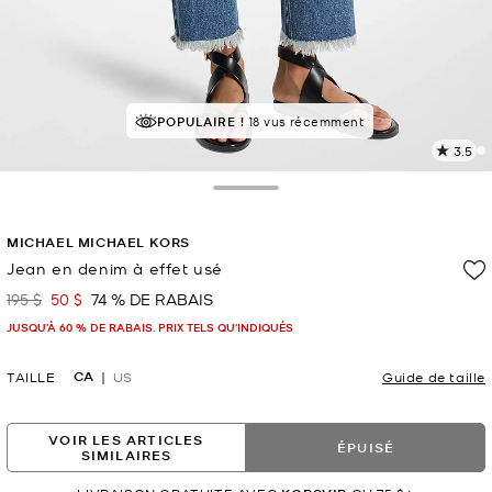
POPULAIRE !
18 vus récemment
3.5
L
l
1
Toggle Drawer
c
L
MICHAEL MICHAEL KORS
v
l
Jean en denim à effet usé
p
195 $
50 $
74 % DE RABAIS
était
maintenant
JUSQU’À 60 % DE RABAIS. PRIX TELS QU'INDIQUÉS
CA
TAILLE
US
Guide de taille
VOIR LES ARTICLES
ÉPUISÉ
SIMILAIRES