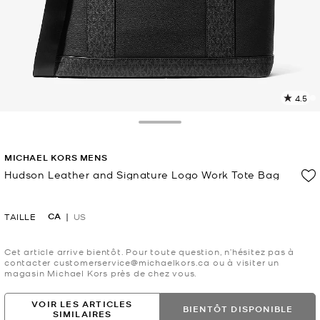
4.5
L
l
4
Toggle Drawer
c
L
MICHAEL KORS MENS
v
l
Hudson Leather and Signature Logo Work Tote Bag
p
maintenant
CA
TAILLE
US
Cet article arrive bientôt. Pour toute question, n’hésitez pas à
contacter customerservice@michaelkors.ca ou à visiter un
magasin Michael Kors près de chez vous.
VOIR LES ARTICLES
BIENTÔT DISPONIBLE
SIMILAIRES