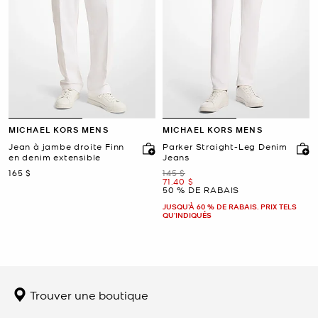
MICHAEL KORS MENS
MICHAEL KORS MENS
Jean à jambe droite Finn
Parker Straight-Leg Denim
en denim extensible
Jeans
maintenant
était
165 $
145 $
maintenant
71.40 $
50 % DE RABAIS
JUSQU’À 60 % DE RABAIS. PRIX TELS
QU'INDIQUÉS
Trouver une boutique