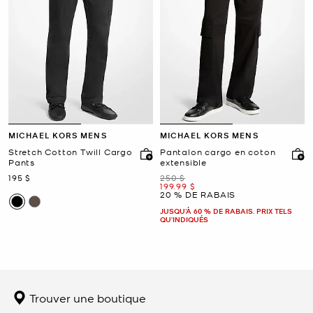
MICHAEL KORS MENS
MICHAEL KORS MENS
Stretch Cotton Twill Cargo
Pantalon cargo en coton
Pants
extensible
maintenant
était
195 $
250 $
maintenant
199.99 $
20 % DE RABAIS
JUSQU’À 60 % DE RABAIS. PRIX TELS
QU'INDIQUÉS
Trouver une boutique