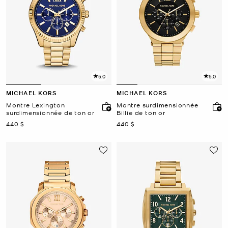
5.0
5.0
MICHAEL KORS
MICHAEL KORS
Montre Lexington
Montre surdimensionnée
surdimensionnée de ton or
Billie de ton or
maintenant
maintenant
440 $
440 $