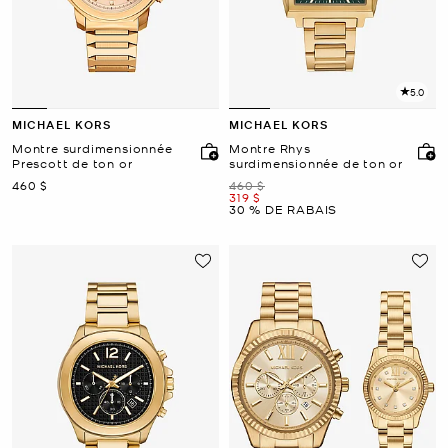
5.0
MICHAEL KORS
MICHAEL KORS
Montre surdimensionnée
Montre Rhys
Prescott de ton or
surdimensionnée de ton or
maintenant
était
460 $
460 $
maintenant
319 $
30 % DE RABAIS