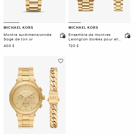
MICHAEL KORS
MICHAEL KORS
Montre surdimensionnée
Ensemble de montres
Sage de ton or
Lexington dorées pour elle
et lui
maintenant
maintenant
400 $
720 $