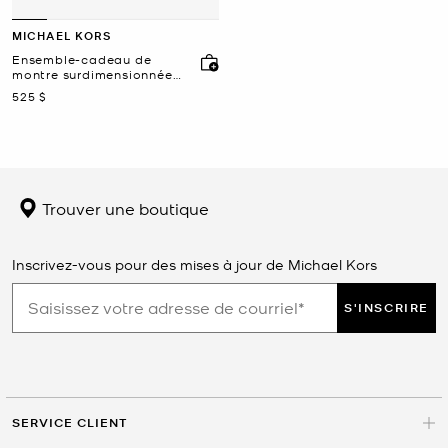
MICHAEL KORS
Ensemble-cadeau de
montre surdimensionnée
de ton or et de bracelet
maintenant
525 $
Billie
Trouver une boutique
Inscrivez-vous pour des mises à jour de Michael Kors
S'INSCRIRE
SERVICE CLIENT