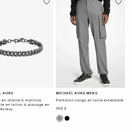
L KORS
MICHAEL KORS MENS
 en chaîne à maillons
Pantalon cargo en laine extensible
te en laiton à placage en
maintenant
350 $
récieux
ant