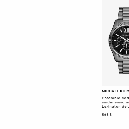
MICHAEL KOR
Ensemble-cad
surdimensionn
Lexington de t
maintenant
565 $