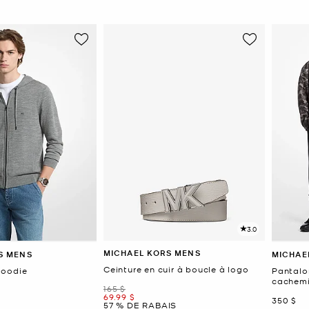
3.0
MICHAEL KORS MENS
S MENS
MICHAE
Ceinture en cuir à boucle à logo
Hoodie
Pantalon
cachemi
était
165 $
maintenant
69.99 $
mainten
350 $
57 % DE RABAIS