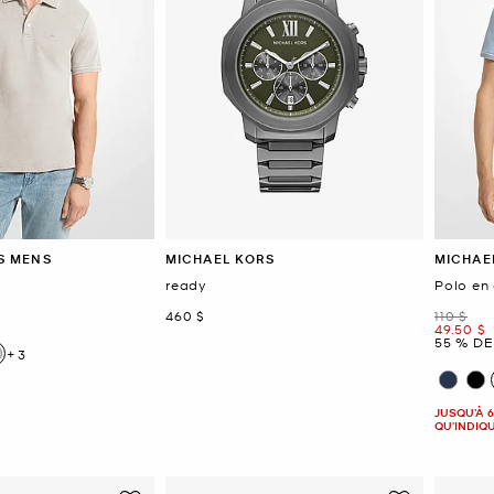
S MENS
MICHAEL KORS
MICHAE
ready
Polo en
maintenant
était
460 $
110 $
mainten
49.50 $
55 % DE
+3
JUSQU’À 6
QU'INDIQ