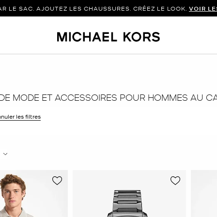
 LE SAC. AJOUTEZ LES CHAUSSURES. CRÉEZ LE LOOK.
VOIR L
 DE MODE ET ACCESSOIRES POUR HOMMES AU 
r le filtre Affiné(e) par Couleur : Gris
nuler les filtres