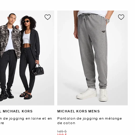
L MICHAEL KORS
MICHAEL KORS MENS
 de jogging en laine et en
Pantalon de jogging en mélange
re
de coton
ant
était
145 $
maintenant
109 $