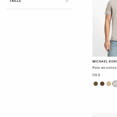
TAILLE
MICHAEL KOR
Polo en coton
maintenant
110 $