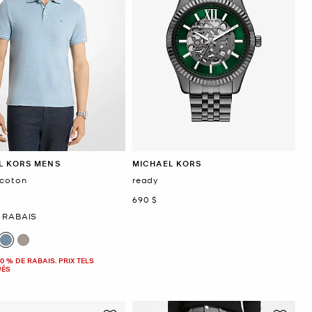
L KORS MENS
MICHAEL KORS
 coton
ready
maintenant
690 $
ant
 RABAIS
0 % DE RABAIS. PRIX TELS
UÉS