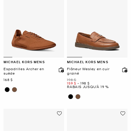
MICHAEL KORS MENS
MICHAEL KORS MENS
Espadrilles Archer en
Flâneur Wesley en cuir
suède
grainé
maintenant
était
168 $
198 $
maintenant
to
maintenant
159 $
-
198 $
RABAIS JUSQU’À 19 %