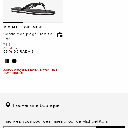
MICHAEL KORS MENS
Sandale de plage Travis à
logo
était
78 $
maintenant
34.50 $
55 % DE RABAIS
JUSQU’À 60 % DE RABAIS. PRIX TELS
QU'INDIQUÉS
Trouver une boutique
Inscrivez-vous pour des mises à jour de Michael Kors