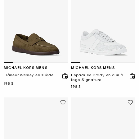
MICHAEL KORS MENS
MICHAEL KORS MENS
Flâneur Wesley en suède
Espadrille Brady en cuir à
logo Signature
maintenant
198 $
maintenant
198 $