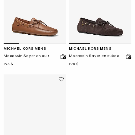
MICHAEL KORS MENS
MICHAEL KORS MENS
Mocassin Sayer en cuir
Mocassin Sayer en suède
maintenant
maintenant
198 $
198 $