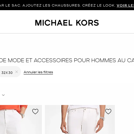
 LE SAC. AJOUTEZ LES CHAUSSURES. CRÉEZ LE LOOK.
VOIR L
 DE MODE ET ACCESSOIRES POUR HOMMES AU 
er le filtre Affiné(e) par Couleur : Blanc
Annuler les filtres
32X30
Supprimer le filtre Affiné(e) par Taille : 32X30