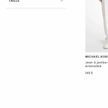
APPLIED
TAILLE
MICHAEL KOR
Jean à jambe 
extensible
maintenant
165 $