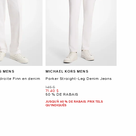
S MENS
MICHAEL KORS MENS
droite Finn en denim
Parker Straight-Leg Denim Jeans
était
145 $
maintenant
71.40 $
50 % DE RABAIS
JUSQU’À 60 % DE RABAIS. PRIX TELS
QU'INDIQUÉS