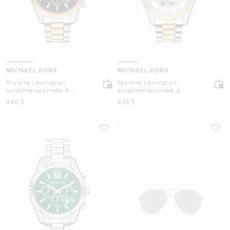
MICHAEL KORS
MICHAEL KORS
Montre Lexington
Montre Lexington
surdimensionnée à
surdimensionnée à
deux tons
deux tons
maintenant
maintenant
440 $
635 $