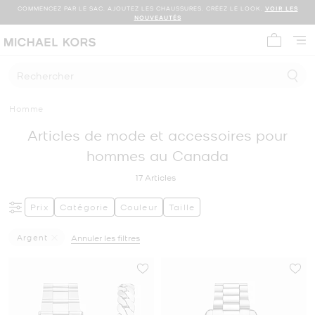
COMMENCEZ PAR LE SAC. AJOUTEZ LES CHAUSSURES. CRÉEZ LE LOOK.
VOIR LES
NOUVEAUTÉS
Mon panie
Rechercher
Homme
Articles de mode et accessoires pour
hommes au Canada
17
Articles
Prix
Catégorie
Couleur
Taille
Argent
Annuler les filtres
Supprimer Le Filtre Affiné(e) Par Couleur : Argent