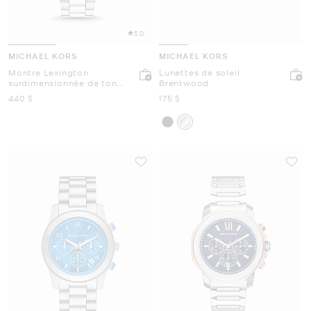
5.0
MICHAEL KORS
MICHAEL KORS
Montre Lexington
Lunettes de soleil
surdimensionnée de ton
Brentwood
argent
maintenant
maintenant
440 $
175 $