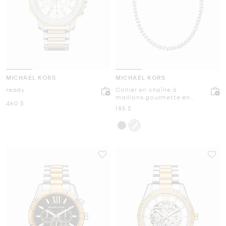
MICHAEL KORS
MICHAEL KORS
ready
Collier en chaîne à
maillons gourmette en
maintenant
460 $
laiton à placage en métal
maintenant
185 $
précieux