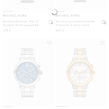
MICHAEL KORS
MICHAEL KORS
Montre Runway Watch
Montre surdimensionnée
Hunger Stop argentée
Prescott à deux tons
surdimensionnée
maintenant
maintenant
475 $
460 $