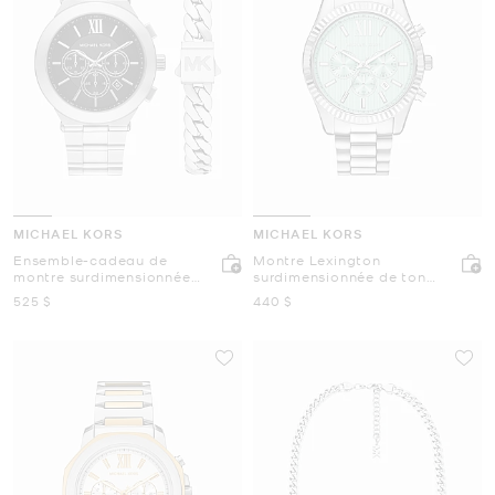
MICHAEL KORS
MICHAEL KORS
Ensemble-cadeau de
Montre Lexington
montre surdimensionnée
surdimensionnée de ton
de ton argent et de
argent
maintenant
maintenant
525 $
440 $
bracelet Billie