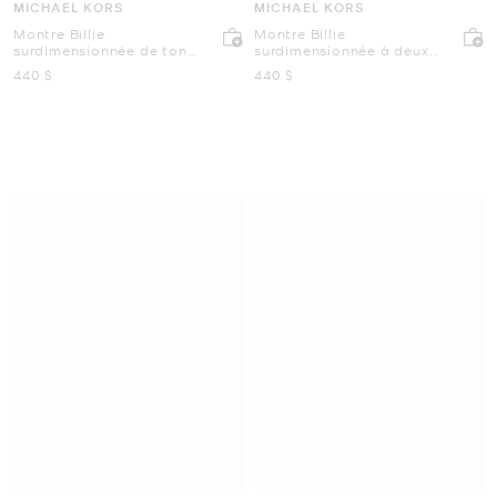
MICHAEL KORS
MICHAEL KORS
Montre Billie
Montre Billie
surdimensionnée de ton
surdimensionnée à deux
argent
tons
maintenant
maintenant
440 $
440 $