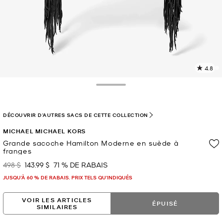
4.8
L
l
6
Toggle Drawer
c
L
v
DÉCOUVRIR D'AUTRES SACS DE CETTE COLLECTION
l
MICHAEL MICHAEL KORS
p
Grande sacoche Hamilton Moderne en suède à
franges
498 $
143.99 $
71 % DE RABAIS
était
maintenant
JUSQU’À 60 % DE RABAIS. PRIX TELS QU'INDIQUÉS
VOIR LES ARTICLES
ÉPUISÉ
SIMILAIRES