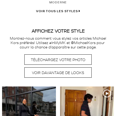
MODERNE
VOIR TOUS LES STYLES
AFFICHEZ VOTRE STYLE
Montrez-nous comment vous stylez vos articles Michael 
Kors préférés! Utilisez #InMyMK et @MichaelKors pour 
courir la chance d'apparaître sur cette page.
TÉLÉCHARGEZ VOTRE PHOTO
VOIR DAVANTAGE DE LOOKS
Carrousel média
Carrousel avec photos de produits. Utilisez les boutons précédent e