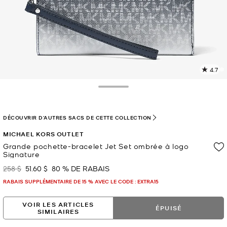
4.7
L
l
7
Toggle Drawer
c
L
v
DÉCOUVRIR D'AUTRES SACS DE CETTE COLLECTION
l
MICHAEL KORS OUTLET
p
Grande pochette-bracelet Jet Set ombrée à logo
Signature
258 $
51.60 $
80 % DE RABAIS
était
maintenant
RABAIS SUPPLÉMENTAIRE DE 15 % AVEC LE CODE : EXTRA15
VOIR LES ARTICLES
ÉPUISÉ
SIMILAIRES