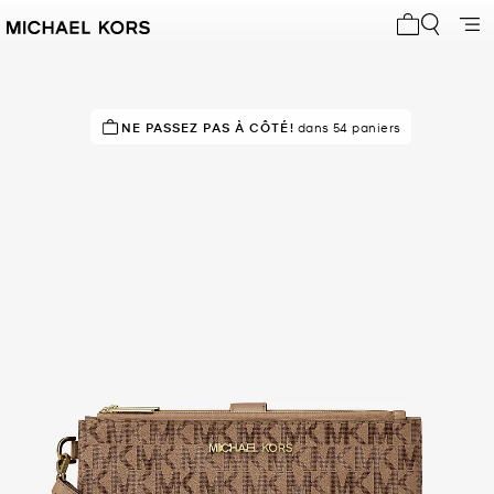
Mon panier 
À SUCCÈS!
NE PASSEZ PAS À CÔTÉ!
Classé 5 étoiles par 89 % des clients
dans 54 paniers