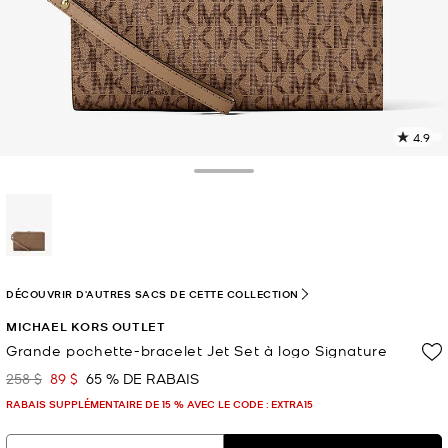
4.9
L
l
3
Toggle Drawer
c
L
v
l
sélectionné(s)
p
DÉCOUVRIR D'AUTRES SACS DE CETTE COLLECTION
MICHAEL KORS OUTLET
Grande pochette-bracelet Jet Set à logo Signature
258 $
89 $
65 % DE RABAIS
était
maintenant
RABAIS SUPPLÉMENTAIRE DE 15 % AVEC LE CODE : EXTRA15