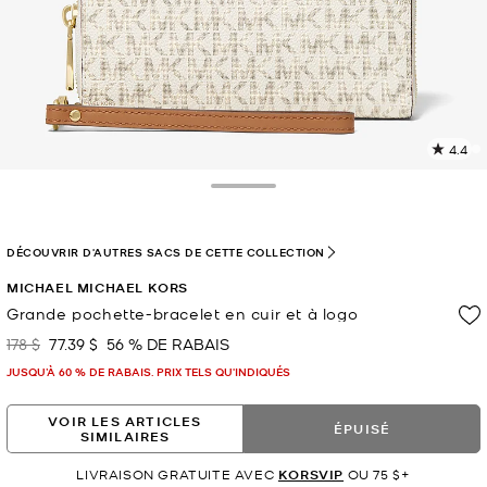
4.4
L
l
3
Toggle Drawer
c
L
v
DÉCOUVRIR D'AUTRES SACS DE CETTE COLLECTION
l
MICHAEL MICHAEL KORS
p
Grande pochette-bracelet en cuir et à logo
178 $
77.39 $
56 % DE RABAIS
était
maintenant
JUSQU’À 60 % DE RABAIS. PRIX TELS QU'INDIQUÉS
VOIR LES ARTICLES
ÉPUISÉ
SIMILAIRES
LIVRAISON GRATUITE AVEC
KORSVIP
OU 75 $+