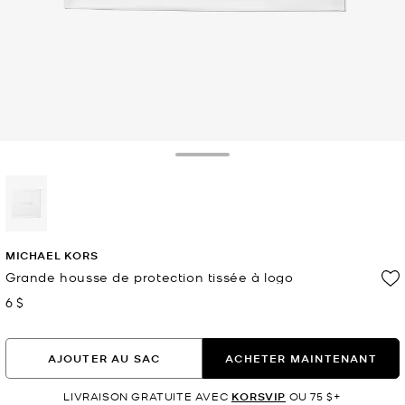
Toggle Drawer
sélectionné(s)
MICHAEL KORS
Grande housse de protection tissée à logo
6 $
maintenant
AJOUTER AU SAC
ACHETER MAINTENANT
LIVRAISON GRATUITE AVEC
KORSVIP
OU 75 $+