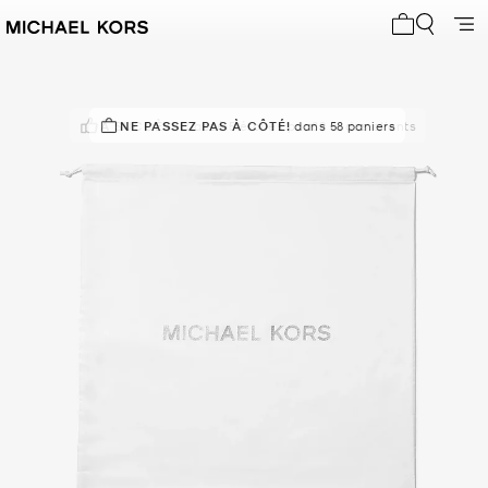
Mon panier 
À SUCCÈS!
NE PASSEZ PAS À CÔTÉ!
Classé 5 étoiles par 89 % des clients
dans 58 paniers